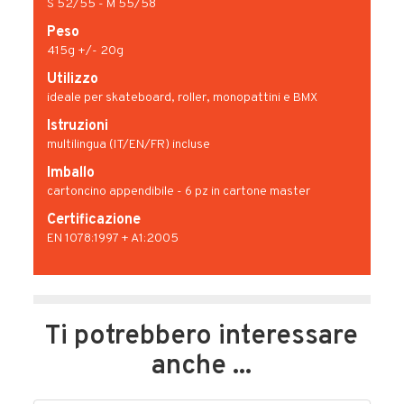
S 52/55 - M 55/58
Peso
415g +/- 20g
Utilizzo
ideale per skateboard, roller, monopattini e BMX
Istruzioni
multilingua (IT/EN/FR) incluse
Imballo
cartoncino appendibile - 6 pz in cartone master
Certificazione
EN 1078:1997 + A1:2005
Ti potrebbero interessare
anche ...