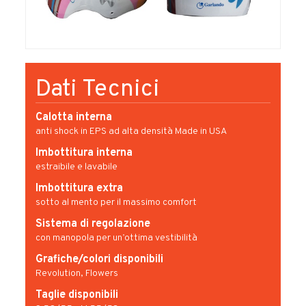
Dati Tecnici
Calotta interna
anti shock in EPS ad alta densità Made in USA
Imbottitura interna
estraibile e lavabile
Imbottitura extra
sotto al mento per il massimo comfort
Sistema di regolazione
con manopola per un’ottima vestibilità
Grafiche/colori disponibili
Revolution, Flowers
Taglie disponibili