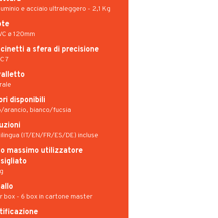
lluminio e acciaio ultraleggero - 2,1 Kg
ote
PVC ø 120mm
cinetti a sfera di precisione
C 7
alletto
rale
ri disponibili
/arancio, bianco/fucsia
ruzioni
ilingua (IT/EN/FR/ES/DE) incluse
o massimo utilizzatore
sigliato
g
allo
r box - 6 box in cartone master
tificazione