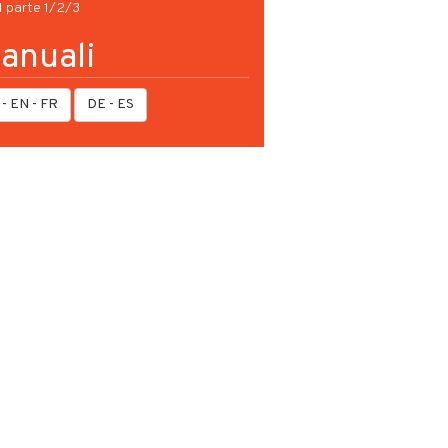
 parte 1/2/3
anuali
 - EN - FR
DE - ES