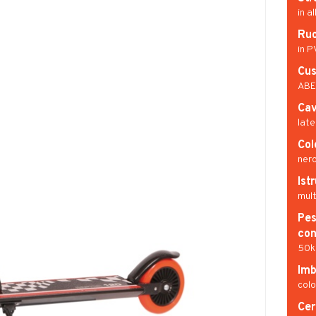
in a
Ru
in 
Cus
ABE
Cav
late
Colo
nero
Ist
mult
Pes
con
50k
Imb
colo
Cer