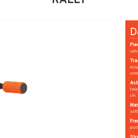
RALLY
D
Pie
sal
Tra
incl
com
Ast
tele
cm
Man
soft
Fre
post
Str