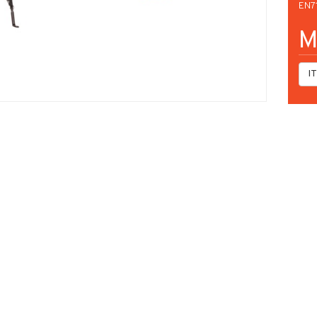
EN71
M
IT