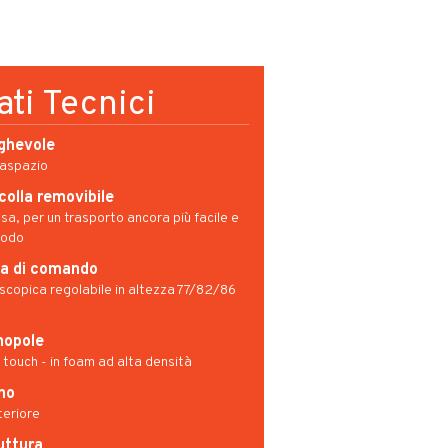
ati Tecnici
ghevole
vaspazio
colla removibile
usa, per un trasporto ancora più facile e
odo
a di comando
scopica regolabile in altezza 77/82/86
opole
 touch - in foam ad alta densità
no
eriore
uttura